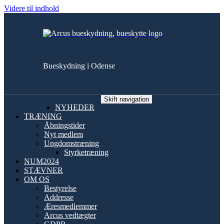
Videre til indhold
Bueskydning i Odense
Skift navigation
NYHEDER
TRÆNING
Åbningstider
Nyt medlem
Ungdomstræning
Styrketræning
NUM2024
STÆVNER
OM OS
Bestyrelse
Addresse
Æresmedlemmer
Arcus vedtægter