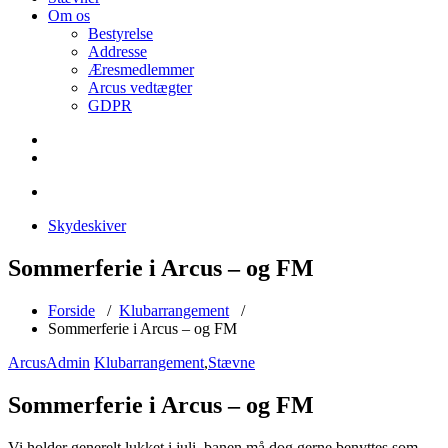
Om os
Bestyrelse
Addresse
Æresmedlemmer
Arcus vedtægter
GDPR
Skydeskiver
Sommerferie i Arcus – og FM
Forside
/
Klubarrangement
/
Sommerferie i Arcus – og FM
ArcusAdmin
Klubarrangement
,
Stævne
Sommerferie i Arcus – og FM
Vi holder generelt lukket i juli, banen må dog gerne benyttes som