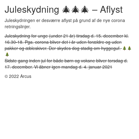
Juleskydning 🎄🎄🎄 – Aflyst
Juleskydningen er desværre aflyst på grund af de nye corona
retningslinjer.
Juleskydning for unge (under 21 år) tirsdag d. 15. december kl.
16.30-18. Pga. corona bliver det i år uden forældre og uden
pakker og æbleskiver. Der skydes dog stadig om hyggeguf.
Sidste gang inden jul for både børn og voksne bliver torsdag d.
17. december. Vi åbner igen mandag d. 4. januar 2021
© 2022 Arcus